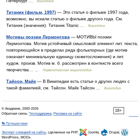
Петербург …
Википедия
Титаник (фильм, 1997)
— Это статья о фильме 1997 года,
возможно, вы искали статью о фильме другого года. См.
Титаник (значения). Титаник Titanic …
Википедия
Мотивы поэзии Лермонтова
— МОТИВЫ поэзии
Лермонтова. Мотив устойчивый смысловой элемент лит. текста,
повторяющийся в пределах ряда фольклорных (где мотив
означает минимальную единицу сюжетосложения) и лит.
худож. произв. Мотив м. б. рассмотрен в контексте всего
творчества… …
Лермонтовская энциклопедия
Тайсон, Майк
— В Википедии есть статьи о других людях с
такой фамилией, см. Тайсон. Майк Тайсон …
Википедия
© Академик, 2000-2026
18+
Обратная связь:
Техподдержка
,
Реклама на сайте
👣 Путешествия
Экспорт словарей на сайты
, сделанные на PHP,
Joomla,
Drupal,
WordPress, MODx.